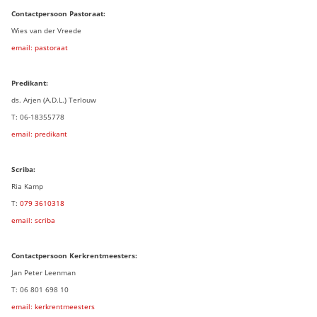
Contactpersoon Pastoraat:
Wies van der Vreede
email: pastoraat
Predikant:
ds. Arjen (A.D.L.) Terlouw
T: 06-18355778
email: predikant
Scriba:
Ria Kamp
T:
079 3
610318
email: scriba
Contactpersoon
Kerkrentmeesters:
Jan Peter Leenman
T: 06 801 698 10
email: kerkrentmeesters