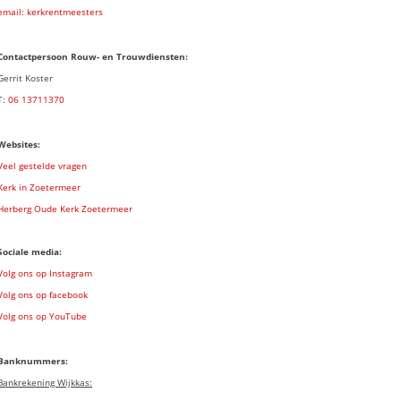
email: kerkrentmeesters
Contactpersoon Rouw- en Trouwdiensten:
Gerrit Koster
T:
06 13711370
Websites:
Veel gestelde vragen
Kerk in Zoetermeer
Herberg Oude Kerk Zoetermeer
Sociale media:
Volg ons op Instagram
Volg ons op facebook
Volg ons op YouTube
Banknummers:
Bankrekening Wijkkas: