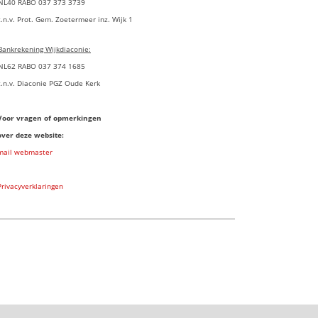
NL40 RABO 037 373 3739
t.n.v. Prot. Gem. Zoetermeer inz. Wijk 1
Bankrekening Wijkdiaconie:
NL62 RABO 037 374 1685
t.n.v. Diaconie PGZ Oude Kerk
Voor vragen of opmerkingen
over deze website:
mail webmaster
Privacyverklaringen