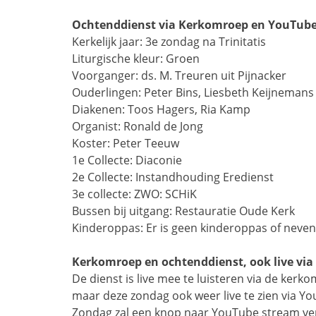
Ochtenddienst via Kerkomroep en YouTube m
Kerkelijk jaar:
3e zondag na Trinitatis
Liturgische kleur:
Groen
Voorganger:
ds. M. Treuren uit Pijnacker
Ouderlingen:
Peter Bins, Liesbeth Keijnemans
Diakenen:
Toos Hagers, Ria Kamp
Organist:
Ronald de Jong
Koster:
Peter Teeuw
1e Collecte:
Diaconie
2e Collecte:
Instandhouding Eredienst
3e collecte:
ZWO: SCHiK
Bussen bij uitgang:
Restauratie Oude Kerk
Kinderoppas:
Er is geen kinderoppas of neve
Kerkomroep en ochtenddienst, ook live vi
De dienst is live mee te luisteren via de kerko
maar deze zondag ook weer live te zien via Y
Zondag zal een knop naar YouTube stream ve