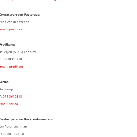
Contactpersoon Pastoraat:
Wies van der Vreede
email: pastoraat
Predikant:
ds. Arjen (A.D.L.) Terlouw
T: 06-18355778
email: predikant
Scriba:
Ria Kamp
T:
079 3
610318
email: scriba
Contactpersoon
Kerkrentmeesters:
Jan Peter Leenman
T: 06 801 698 10