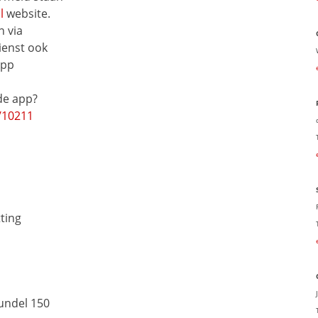
l
 website.
 via 
ienst ook
app
 
de app?
/10211
ting
undel 150