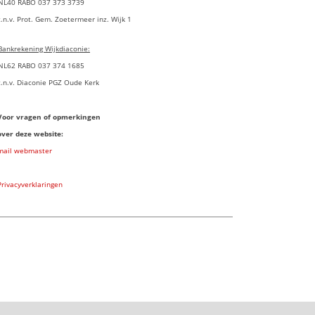
NL40 RABO 037 373 3739
t.n.v. Prot. Gem. Zoetermeer inz. Wijk 1
Bankrekening Wijkdiaconie:
NL62 RABO 037 374 1685
t.n.v. Diaconie PGZ Oude Kerk
Voor vragen of opmerkingen
over deze website:
mail webmaster
Privacyverklaringen