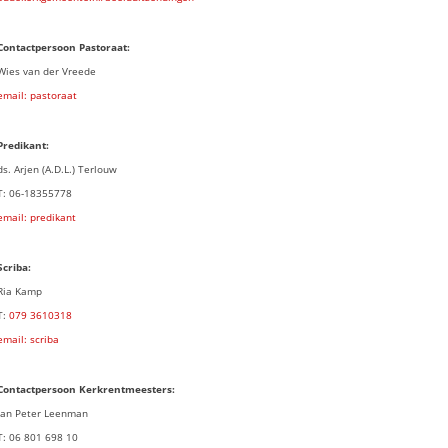
Contactpersoon Pastoraat:
Wies van der Vreede
email: pastoraat
Predikant:
ds. Arjen (A.D.L.) Terlouw
T: 06-18355778
email: predikant
Scriba:
Ria Kamp
T:
079 3
610318
email: scriba
Contactpersoon
Kerkrentmeesters:
Jan Peter Leenman
T: 06 801 698 10