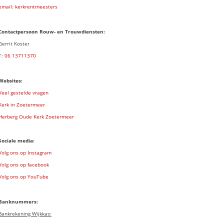
email: kerkrentmeesters
Contactpersoon Rouw- en Trouwdiensten:
Gerrit Koster
T:
06 13711370
Websites:
Veel gestelde vragen
Kerk in Zoetermeer
Herberg Oude Kerk Zoetermeer
Sociale media:
Volg ons op Instagram
Volg ons op facebook
Volg ons op YouTube
Banknummers:
Bankrekening Wijkkas: