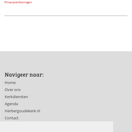
Privacyverklaringen
Navigeer naar:
Home
Over ons
Kerkdiensten
Agenda
Herbergoudekerk.nl
Contact
Ledenpagina's