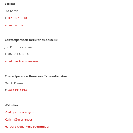
Scriba:
Ria Kamp
T:
079 3
610318
email: scriba
Contactpersoon
Kerkrentmeesters:
Jan Peter Leenman
T: 06 801 698 10
email: kerkrentmeesters
Contactpersoon Rouw- en Trouwdiensten:
Gerrit Koster
T:
06 13711370
Websites:
Veel gestelde vragen
Kerk in Zoetermeer
Herberg Oude Kerk Zoetermeer