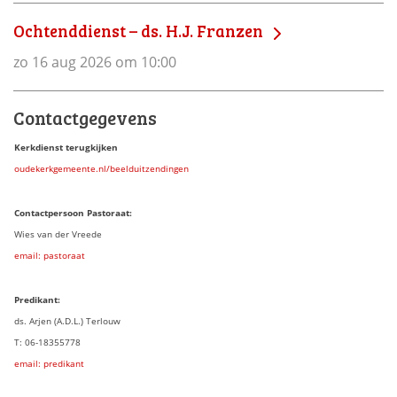
Ochtenddienst – ds. H.J. Franzen
zo 16 aug 2026 om 10:00
Contactgegevens
Kerkdienst terugkijken
oudekerkgemeente.nl/beelduitzendingen
Contactpersoon Pastoraat:
Wies van der Vreede
email: pastoraat
Predikant:
ds. Arjen (A.D.L.) Terlouw
T: 06-18355778
email: predikant