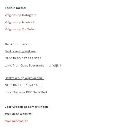
Sociale media:
Volg ons op Instagram
Volg ons op facebook
Volg ons op YouTube
Banknummers:
Bankrekening Wijkkas:
NL40 RABO 037 373 3739
t.n.v. Prot. Gem. Zoetermeer inz. Wijk 1
Bankrekening Wijkdiaconie:
NL62 RABO 037 374 1685
t.n.v. Diaconie PGZ Oude Kerk
Voor vragen of opmerkingen
over deze website:
mail webmaster