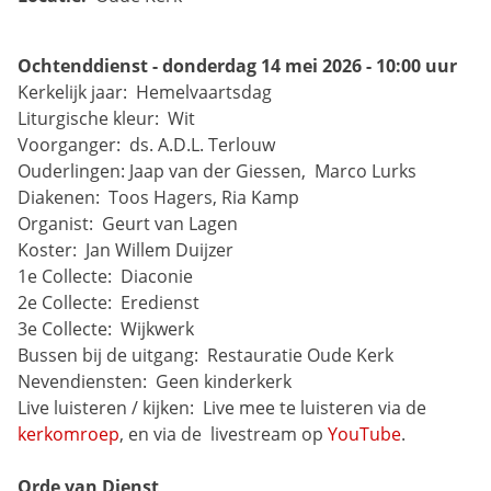
Ochtenddienst - donderdag 14 mei 2026 - 10:00 uur
Kerkelijk jaar: 
Hemelvaartsdag
Liturgische kleur: 
Wit
Voorganger: 
ds. A.D.L. Terlouw
Ouderlingen:
Jaap van der Giessen, 
Marco Lurks
Diakenen: 
Toos Hagers, Ria Kamp
Organist: 
Geurt van Lagen
Koster: 
Jan Willem Duijzer
1e Collecte: 
Diaconie
2e Collecte: 
Eredienst
3e Collecte: 
Wijkwerk
Bussen bij de uitgang: 
Restauratie Oude Kerk
Nevendiensten: 
Geen kinderkerk
Live luisteren / kijken: 
Live mee te luisteren via de 
kerkomroep
, en via de 
livestream op 
YouTube
.
Orde van Dienst