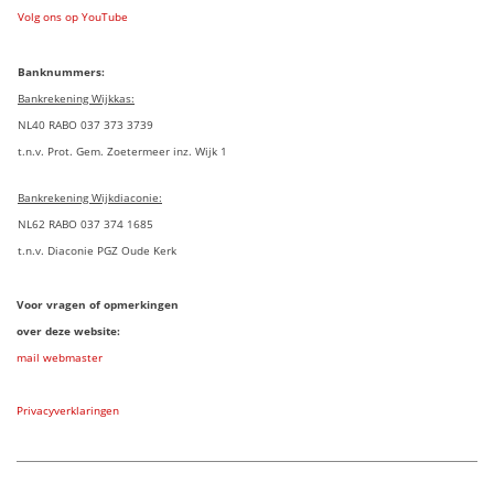
Volg ons op YouTube
Banknummers:
Bankrekening Wijkkas:
NL40 RABO 037 373 3739
t.n.v. Prot. Gem. Zoetermeer inz. Wijk 1
Bankrekening Wijkdiaconie:
NL62 RABO 037 374 1685
t.n.v. Diaconie PGZ Oude Kerk
Voor vragen of opmerkingen
over deze website:
mail webmaster
Privacyverklaringen