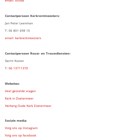
email: scriba
Contactpersoon
Kerkrentmeesters:
Jan Peter Leenman
T: 06 801 698 10
email: kerkrentmeesters
Contactpersoon Rouw- en Trouwdiensten:
Gerrit Koster
T:
06 13711370
Websites:
Veel gestelde vragen
Kerk in Zoetermeer
Herberg Oude Kerk Zoetermeer
Sociale media:
Volg ons op Instagram
Volg ons op facebook