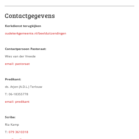
Contactgegevens
Kerkdienst terugkijken
oudekerkgemeente.nl/beelduitzendingen
Contactpersoon Pastoraat:
Wies van der Vreede
email: pastoraat
Predikant:
ds. Arjen (A.D.L.) Terlouw
T: 06-18355778
email: predikant
Scriba:
Ria Kamp
T:
079 3
610318