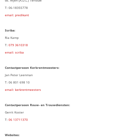
ds. Arjen (A.D.L.) Terlouw
T: 06-18355778
email: predikant
Scriba:
Ria Kamp
T:
079 3
610318
email: scriba
Contactpersoon
Kerkrentmeesters:
Jan Peter Leenman
T: 06 801 698 10
email: kerkrentmeesters
Contactpersoon Rouw- en Trouwdiensten:
Gerrit Koster
T:
06 13711370
Websites: