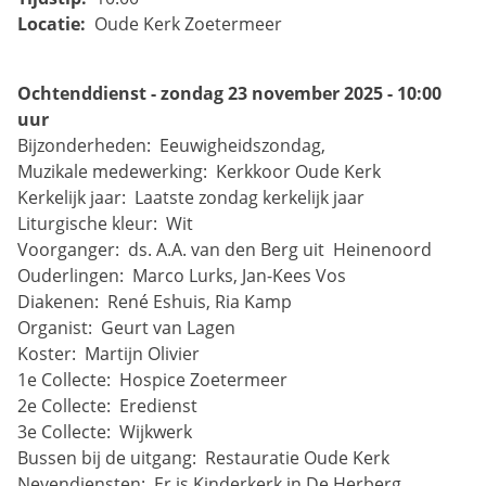
Locatie:
Oude Kerk Zoetermeer
Ochtenddienst - zondag 23 november 2025 - 10:00 
uur
Bijzonderheden: 
Eeuwigheidszondag, 
Muzikale medewerking: 
Kerkkoor Oude Kerk
Kerkelijk jaar: 
Laatste zondag kerkelijk jaar
Liturgische kleur: 
Wit
Voorganger: 
ds. A.A. van den Berg uit 
Heinenoord
Ouderlingen: 
Marco Lurks, Jan-Kees Vos
Diakenen: 
René Eshuis, Ria Kamp
Organist: 
Geurt van Lagen
Koster: 
Martijn Olivier
1e Collecte: 
Hospice Zoetermeer
2e Collecte: 
Eredienst
3e Collecte: 
Wijkwerk
Bussen bij de uitgang: 
Restauratie Oude Kerk
Nevendiensten: 
Er is Kinderkerk in De Herberg