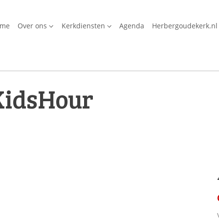
ome
Over ons
Kerkdiensten
Agenda
Herbergoudekerk.nl
KidsHour