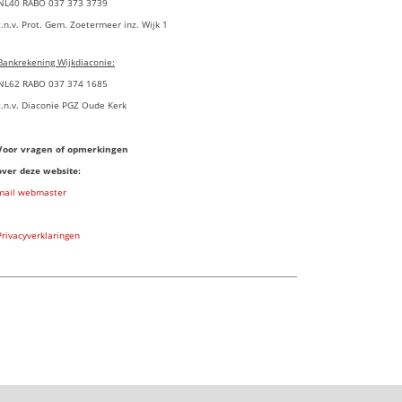
NL40 RABO 037 373 3739
t.n.v. Prot. Gem. Zoetermeer inz. Wijk 1
Bankrekening Wijkdiaconie:
NL62 RABO 037 374 1685
t.n.v. Diaconie PGZ Oude Kerk
Voor vragen of opmerkingen
over deze website:
mail webmaster
Privacyverklaringen