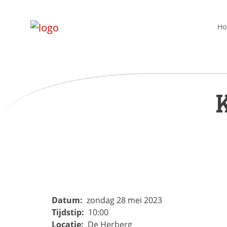
H
Datum:
zondag 28 mei 2023
Tijdstip:
10:00
Locatie:
De Herberg