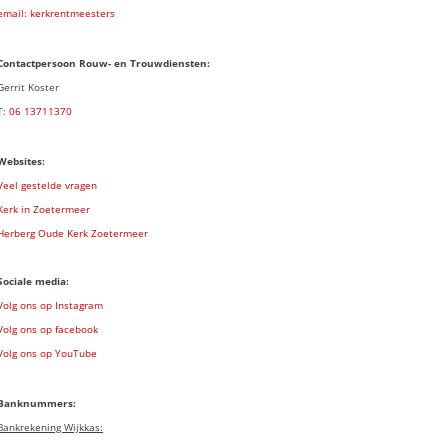
email: kerkrentmeesters
Contactpersoon Rouw- en Trouwdiensten:
Gerrit Koster
T:
06 13711370
Websites:
Veel gestelde vragen
Kerk in Zoetermeer
Herberg Oude Kerk Zoetermeer
Sociale media:
Volg ons op Instagram
Volg ons op facebook
Volg ons op YouTube
Banknummers:
Bankrekening Wijkkas: