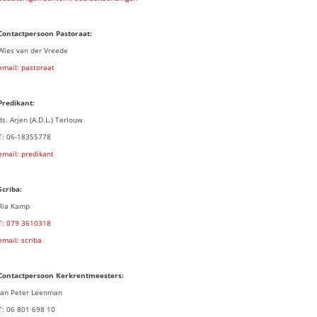
Contactpersoon Pastoraat:
Wies van der Vreede
email: pastoraat
Predikant:
ds. Arjen (A.D.L.) Terlouw
T: 06-18355778
email: predikant
Scriba:
Ria Kamp
T:
079 3
610318
email: scriba
Contactpersoon
Kerkrentmeesters:
Jan Peter Leenman
T: 06 801 698 10