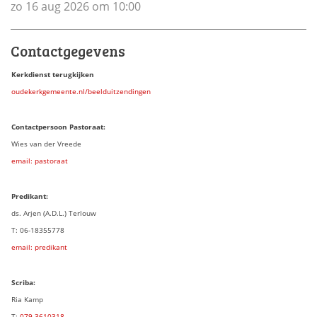
zo 16 aug 2026 om 10:00
Contactgegevens
Kerkdienst terugkijken
oudekerkgemeente.nl/beelduitzendingen
Contactpersoon Pastoraat:
Wies van der Vreede
email: pastoraat
Predikant:
ds. Arjen (A.D.L.) Terlouw
T: 06-18355778
email: predikant
Scriba:
Ria Kamp
T:
079 3
610318