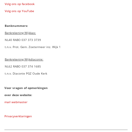
Volg ons op facebook
Volg ons op YouTube
Banknummers:
Bankrekening Wijkkas:
NL40 RABO 037 373 3739
t.n.v. Prot. Gem. Zoetermeer inz. Wijk 1
Bankrekening Wijkdiaconie:
NL62 RABO 037 374 1685
t.n.v. Diaconie PGZ Oude Kerk
Voor vragen of opmerkingen
over deze website:
mail webmaster
Privacyverklaringen